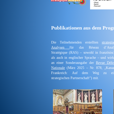
Publikationen aus dem Pro
Die Teilnehmenden erstellten
strategi
Analysen
für das Réseau d’Anal
Stratégique (RAS) – sowohl in französisc
als auch in englischer Sprache – und wirk
an einer Sonderausgabe der
Revue Défe
Nationale
(März 2025 – Nr. 878, „Kana
Frankreich: Auf dem Weg zu ei
strategischen Partnerschaft“) mit.