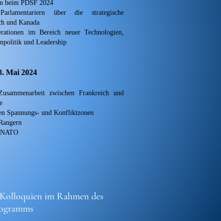
en beim PDSF 2024
arlamentariern über die strategische
ch und Kanada
rationen im Bereich neuer Technologien,
enpolitik und Leadership
. Mai 2024
 Zusammenarbeit zwischen Frankreich und
e
gen Spannungs- und Konfliktzonen
Rangern
e NATO
 Kolloquien im Rahmen des
ogramms