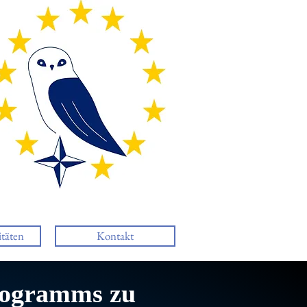
täten
Kontakt
rogramms zu