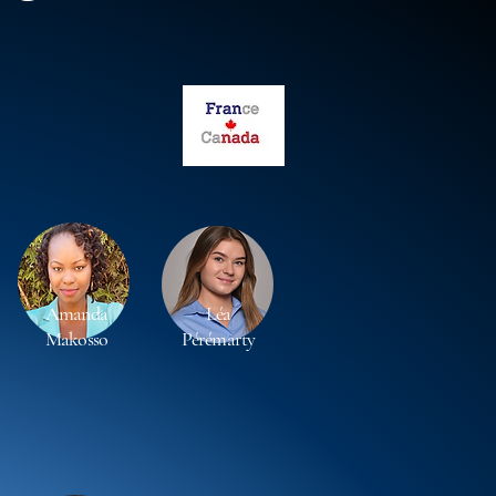
Amanda
Léa
Makosso
Pérémarty