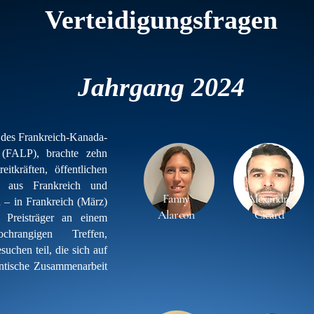
Verteidigungsfragen
Jahrgang 2024
 des Frankreich-Kanada-
 (FALP), brachte zehn
itkräften, öffentlichen
ft aus Frankreich und
Fanny
Alexandre
– in Frankreich (März)
Alarcon
Cicard
Preisträger an einem
hrangigen Treffen,
uchen teil, die sich auf
lantische Zusammenarbeit