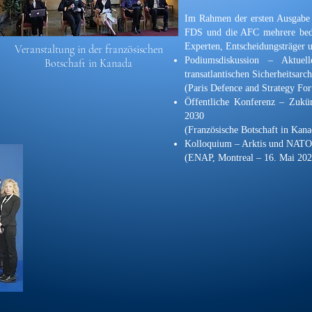
Im Rahmen der ersten Ausgabe
FDS und die AFC mehrere bede
Experten, Entscheidungsträger 
Veranstaltung in der französischen
Podiumsdiskussion – Aktuel
Botschaft in Kanada
transatlantischen Sicherheitsarch
(Paris Defence and Strategy Fo
Öffentliche Konferenz – Zukü
2030
(Französische Botschaft in Kan
Kolloquium – Arktis und NATO
(ENAP, Montreal – 16. Mai 202