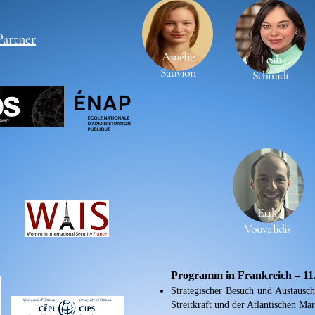
artner
Amélie
Leah
Sauvion
Schmidt
Erik
Vouvalidis
Programm in Frankreich – 11
Strategischer Besuch und Austausch
Streitkraft und der Atlantischen Ma