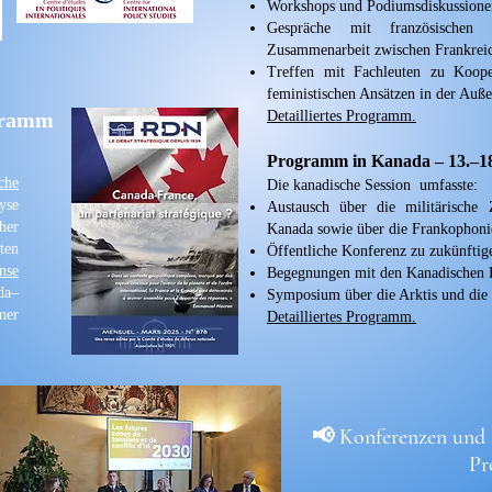
Workshops und Podiumsdiskussion
Gespräche mit französischen P
Zusammenarbeit zwischen Frankrei
Treffen mit Fachleuten zu Koope
feministischen Ansätzen in der Auß
gramm
Detailliertes Programm.
Programm in Kanada – 13.–18
sche
Die kanadische Session umfasste:
yse
Austausch über die militärische
her
Kanada sowie über die Frankophoni
ten
Öffentliche Konferenz zu zukünfti
nse
Begegnungen mit den Kanadischen 
da–
Symposium über die Arktis und di
ner
Detailliertes Programm.
📢 Konferenzen und
Pr