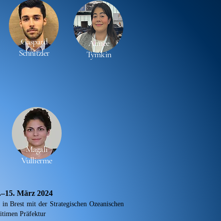
Gaspard
Aimee
Schnitzler
Tymkin
Magali
Vullierme
.–15. März 2024
 in Brest mit der Strategischen Ozeanischen
ritimen Präfektur