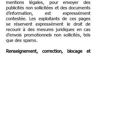
mentions légales, pour envoyer des
publicités non sollicitées et des documents
d’information, est expressément
contestée. Les exploitants de ces pages
se réservent expressément le droit de
recourir à des mesures juridiques en cas
d’envois promotionnels non sollicités, tels
que des spams.
Renseignement, correction, blocage et
suppression
Vous pouvez à tout moment demander
des renseignements sur les données
enregistrées, la raison de l’enregistrement
et leur provenance. Vous disposez par
ailleurs du droit de corriger, de bloquer ou
de supprimer les données d’ordre
personnel. La demande ou le souhait de
corriger, bloquer ou supprimer les données
personnelles peuvent être adressés à
l’adresse de contact indiquée dans les
mentions légales du site Internet.
Cookies
Le site Web utilise des cookies dans