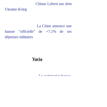
Chinas Lehren aus dem
Ukraine-Krieg
La Chine annonce une
hausse "officielle" de +7,1% de ses
dépenses militaires
Varia
Le partenariat franco-
hellénique : au-delà de la Méditerranée
orientale
Central Asia’s Muslims