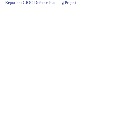
Report on CJOC Defence Planning Project
Les chars Leclerc français en présence
avancée dans le froid estonien
Felgentreus Vermächtnis – Die SPD und die
Sicherheitspolitik
Patt in Georgien
Indien: Ein ambivalenter Partner für den
Westen
Legal Notice